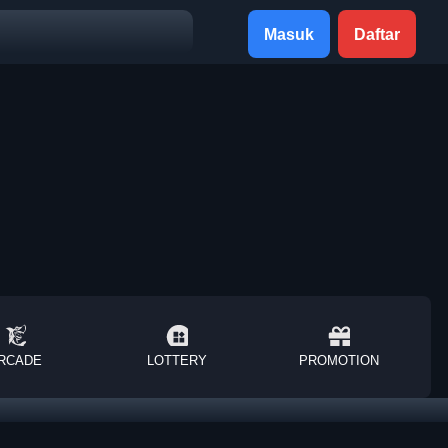
Masuk
Daftar
RCADE
LOTTERY
PROMOTION