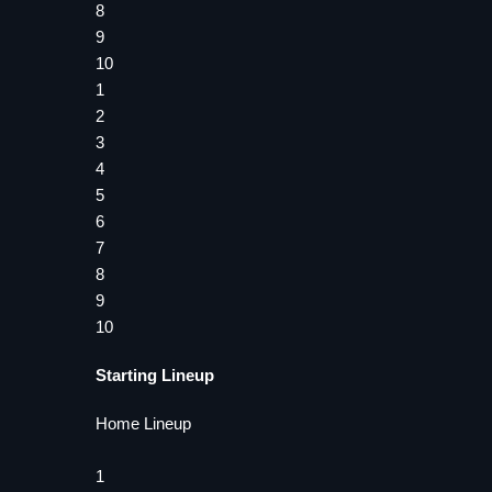
8
9
10
1
2
3
4
5
6
7
8
9
10
Starting Lineup
Home Lineup
1