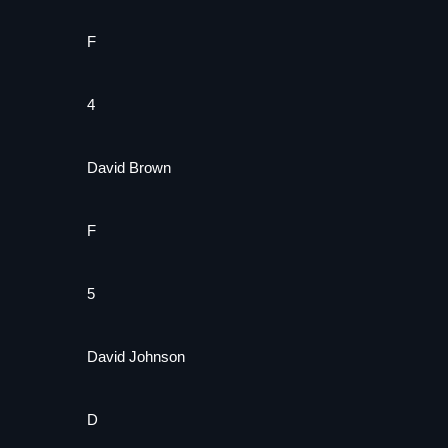
F
4
David Brown
F
5
David Johnson
D