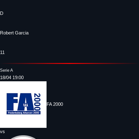
D
Robert Garcia
11
Serie A
18/04 19:00
FA 2000
vs