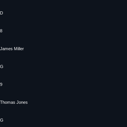
D
8
James Miller
G
9
Thomas Jones
G