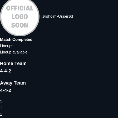
Hørsholm-Usserød
Match Completed
Lineups
Lineup available
Home Team
4-4-2
Away Team
4-4-2
1
1
1