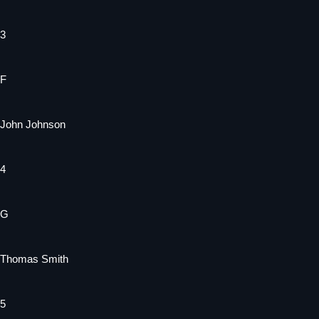
3
F
John Johnson
4
G
Thomas Smith
5