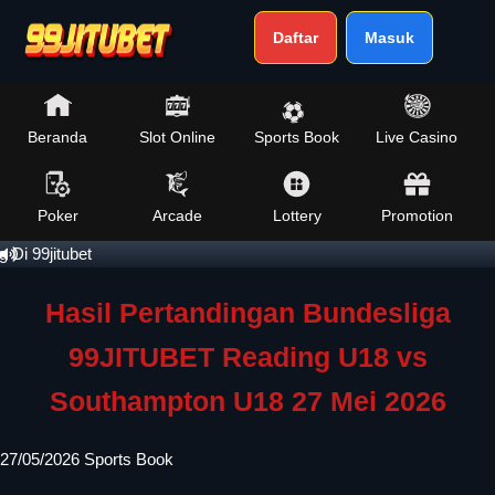
Daftar
Masuk
Beranda
Slot Online
Sports Book
Live Casino
Poker
Arcade
Lottery
Promotion
9jitubet
Hasil Pertandingan Bundesliga
99JITUBET Reading U18 vs
Southampton U18 27 Mei 2026
27/05/2026
Sports Book