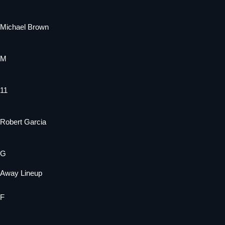
Michael Brown
M
11
Robert Garcia
G
Away Lineup
F