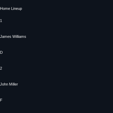
Home Lineup
1
James Williams
D
2
John Miller
F