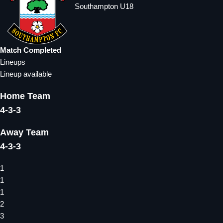
Southampton U18
Match Completed
Lineups
Lineup available
Home Team
4-3-3
Away Team
4-3-3
1
1
1
2
3