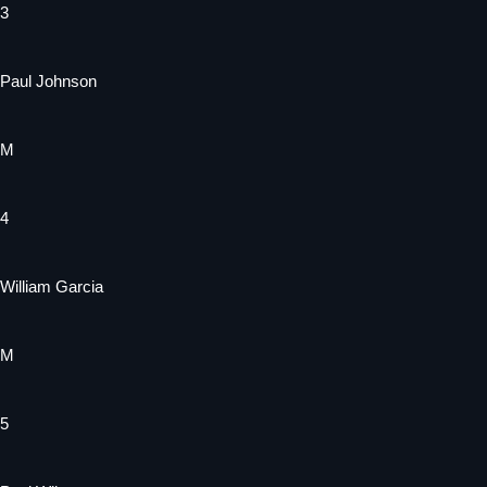
3
Paul Johnson
M
4
William Garcia
M
5