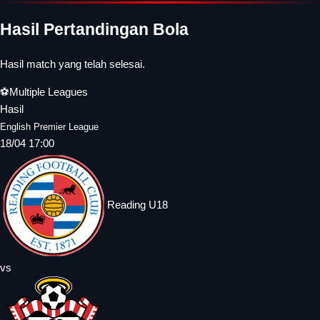
Hasil Pertandingan Bola
Hasil match yang telah selesai.
⚽
Multiple Leagues
Hasil
English Premier League
18/04 17:00
Reading U18
vs