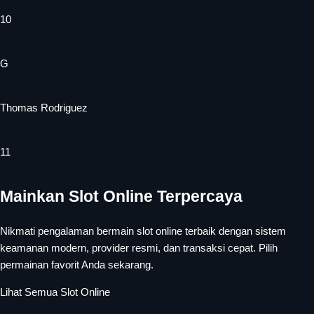
10
G
Thomas Rodriguez
11
Mainkan Slot Online Terpercaya
Nikmati pengalaman bermain slot online terbaik dengan sistem
keamanan modern, provider resmi, dan transaksi cepat. Pilih
permainan favorit Anda sekarang.
Lihat Semua Slot Online