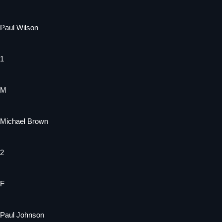
Paul Wilson
1
M
Michael Brown
2
F
Paul Johnson