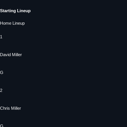
Starting Lineup
Home Lineup
1
David Miller
G
2
Chris Miller
G