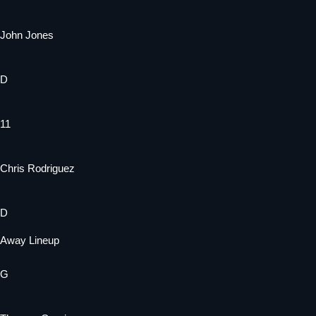
John Jones
D
11
Chris Rodriguez
D
Away Lineup
G