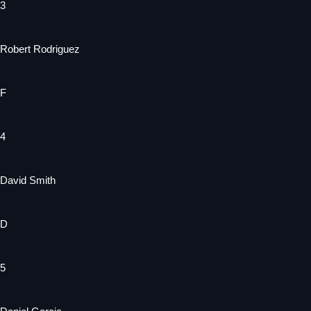
3
Robert Rodriguez
F
4
David Smith
D
5