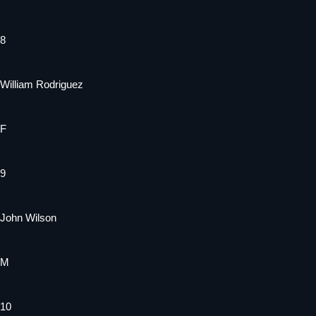
8
William Rodriguez
F
9
John Wilson
M
10