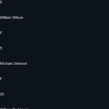
8
William Wilson
F
9
Michael Johnson
F
10