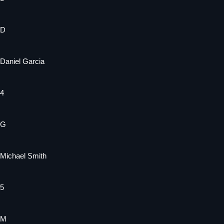
D
Daniel Garcia
4
G
Michael Smith
5
M