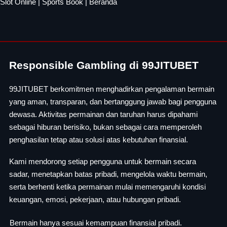
Slot Online
|
Sports Book
|
Beranda
Responsible Gambling di 99JITUBET
99JITUBET berkomitmen menghadirkan pengalaman bermain
yang aman, transparan, dan bertanggung jawab bagi pengguna
dewasa. Aktivitas permainan dan taruhan harus dipahami
sebagai hiburan berisiko, bukan sebagai cara memperoleh
penghasilan tetap atau solusi atas kebutuhan finansial.
Kami mendorong setiap pengguna untuk bermain secara
sadar, menetapkan batas pribadi, mengelola waktu bermain,
serta berhenti ketika permainan mulai memengaruhi kondisi
keuangan, emosi, pekerjaan, atau hubungan pribadi.
Bermain hanya sesuai kemampuan finansial pribadi.