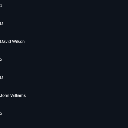
1
D
David Wilson
2
D
John Williams
3