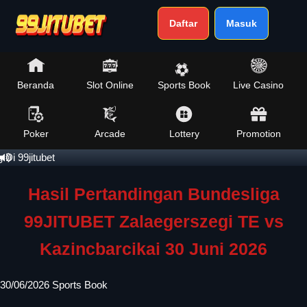
Daftar
Masuk
Beranda
Slot Online
Sports Book
Live Casino
Poker
Arcade
Lottery
Promotion
jitubet
Hasil Pertandingan Bundesliga
99JITUBET Zalaegerszegi TE vs
Kazincbarcikai 30 Juni 2026
30/06/2026
Sports Book