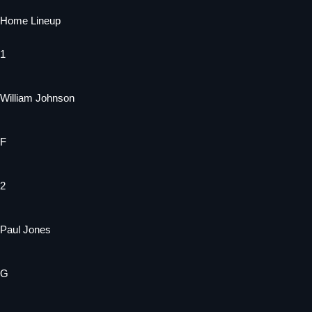
Home Lineup
1
William Johnson
F
2
Paul Jones
G