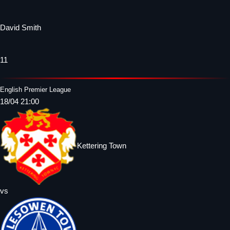
David Smith
11
English Premier League
18/04 21:00
Kettering Town
vs