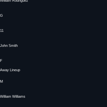
William Rodriguez
G
11
John Smith
F
Away Lineup
M
William Williams